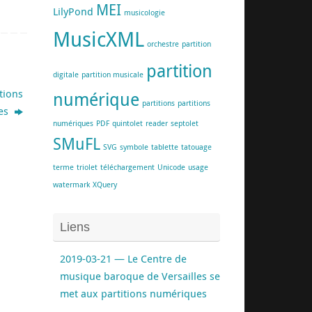
MEI
LilyPond
musicologie
MusicXML
orchestre
partition
partition
digitale
partition musicale
itions
numérique
partitions
partitions
es
numériques
PDF
quintolet
reader
septolet
SMuFL
SVG
symbole
tablette
tatouage
terme
triolet
téléchargement
Unicode
usage
watermark
XQuery
Liens
2019-03-21 — Le Centre de
musique baroque de Versailles se
met aux partitions numériques