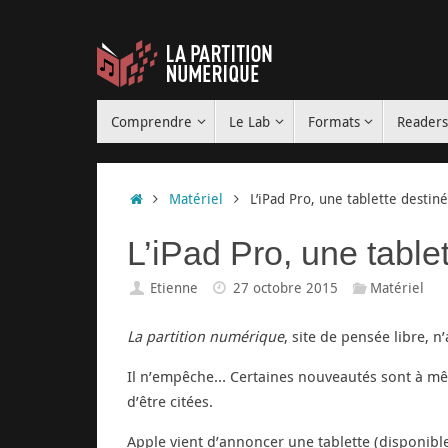
Passer
au
contenu
Passer
Comprendre
Le Lab
Formats
Reader
au
contenu
Accueil
Matériel
L’iPad Pro, une tablette destin
L’iPad Pro, une table
Etienne
27 octobre 2015
Matériel
La partition numérique
, site de pensée libre, n
Il n’empêche… Certaines nouveautés sont à même
d’être citées.
Apple vient d’annoncer une tablette (disponibl