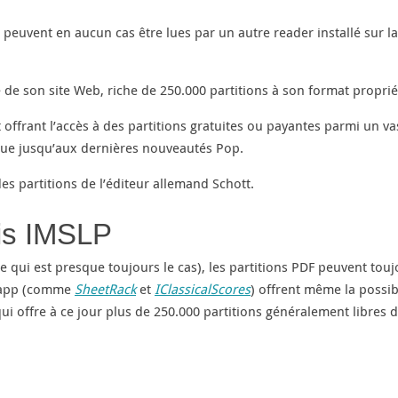
 peuvent en aucun cas être lues par un autre reader installé sur la
 de son site Web, riche de 250.000 partitions à son format proprié
t offrant l’accès à des partitions gratuites ou payantes parmi un va
ique jusqu’aux dernières nouveautés Pop.
es partitions de l’éditeur allemand Schott.
yellow lip belt hub
is IMSLP
e qui est presque toujours le cas), les partitions PDF peuvent tou
es app (comme
SheetRack
et
IClassicalScores
) offrent même la possibi
ui offre à ce jour plus de 250.000 partitions généralement libres 