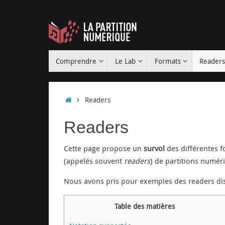
Passer
au
contenu
Passer
Comprendre
Le Lab
Formats
Reader
au
contenu
Accueil
Readers
Readers
Cette page propose un
survol
des différentes f
(appelés souvent
readers
) de partitions numér
Nous avons pris pour exemples des readers disp
Table des matières