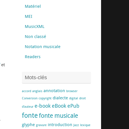
Matériel
MEI
MusicXML
Non classé
Notation musicale
Readers
et
Mots-clés
annotation
accord
anglais
browser
dialecte
Conversion
copyright
digital
droit
e-book
eBook
ePub
d'auteur
fonte
fonte musicale
r
glyphe
introduction
gravure
Jazz
lexique