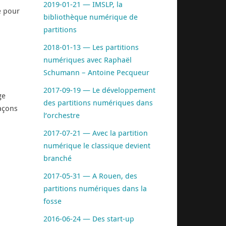
2019-01-21 — IMSLP, la
e pour
bibliothèque numérique de
partitions
2018-01-13 — Les partitions
numériques avec Raphaël
Schumann – Antoine Pecqueur
2017-09-19 — Le développement
ge
des partitions numériques dans
façons
l’orchestre
2017-07-21 — Avec la partition
numérique le classique devient
branché
2017-05-31 — A Rouen, des
partitions numériques dans la
fosse
2016-06-24 — Des start-up