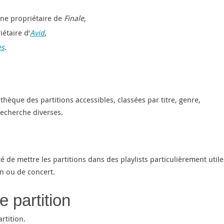
erne propriétaire de
Finale
,
étaire d’
Avid
,
es
.
hèque des partitions accessibles, classées par titre, genre,
recherche diverses.
ité de mettre les partitions dans des playlists particulièrement utile
on ou de concert.
e partition
rtition.