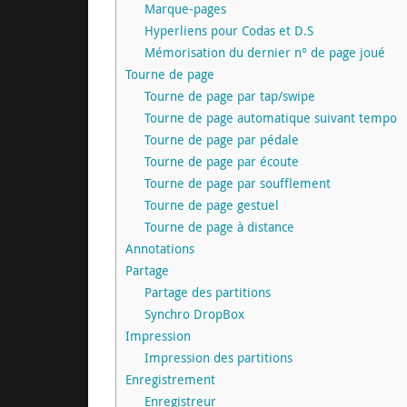
Marque-pages
Hyperliens pour Codas et D.S
Mémorisation du dernier n° de page joué
Tourne de page
Tourne de page par tap/swipe
Tourne de page automatique suivant tempo
Tourne de page par pédale
Tourne de page par écoute
Tourne de page par soufflement
Tourne de page gestuel
Tourne de page à distance
Annotations
Partage
Partage des partitions
Synchro DropBox
Impression
Impression des partitions
Enregistrement
Enregistreur