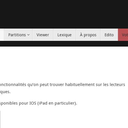
s
Partitions
Viewer
Lexique
À propos
Edito
Vot
onctionnalités qu’on peut trouver habituellement sur les lecteurs
iques.
onibles pour IOS (iPad en particulier).