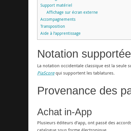
Support matériel
Affichage sur écran externe
Accompagnements
Transposition
Aide à l’apprentissage
Notation supportée
La notation occidentale classique est la seule 
PiaScore
qui supportent les tablatures.
Provenance des par
Achat in-App
Plusieurs éditeurs d’app, ont passé des accords
catalogue sous forme électronique.