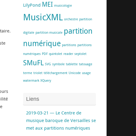
MEI
LilyPond
musicologie
MusicXML
orchestre
partition
partition
taire.
digitale
partition musicale
numérique
ste
partitions
partitions
numériques
PDF
quintolet
reader
septolet
SMuFL
SVG
symbole
tablette
tatouage
terme
triolet
téléchargement
Unicode
usage
watermark
XQuery
jours
lité
Liens
de
2019-03-21 — Le Centre de
musique baroque de Versailles se
met aux partitions numériques