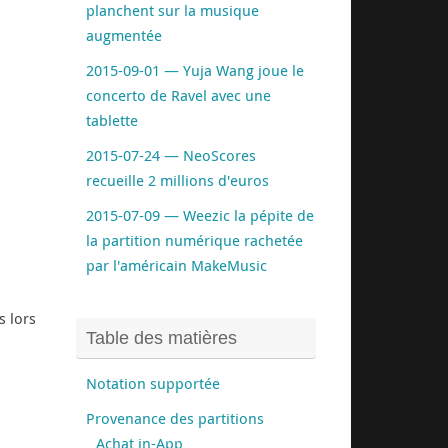
planchent sur la musique
augmentée
2015-09-01 — Yuja Wang joue le
concerto de Ravel avec une
tablette
2015-07-24 — NeoScores
recueille 2 millions d'euros
2015-07-09 — Weezic la pépite de
la partition numérique rachetée
par l'américain MakeMusic
s lors
Table des matières
Notation supportée
Provenance des partitions
Achat in-App