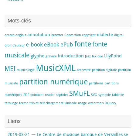
Mots-clés
annotation
dialecte
accord
anglais
browser
Conversion
copyright
digital
fonte
fonte
e-book
eBook
ePub
droit d'auteur
musicale
glyphe
introduction
LilyPond
gravure
Jazz
lexique
MusicXML
MEI
musicologie
orchestre
partition digitale
partition
partition numérique
musicale
partitions
partitions
SMuFL
numériques
PDF
quintolet
reader
septolet
SVG
symbole
tablette
tatouage
terme
triolet
téléchargement
Unicode
usage
watermark
XQuery
Liens
2019-03-21 — Le Centre de musique baroque de Versailles se