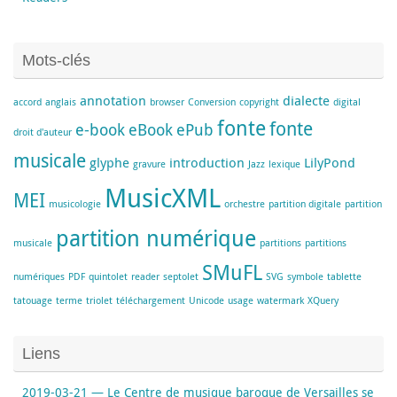
Mots-clés
annotation
dialecte
accord
anglais
browser
Conversion
copyright
digital
fonte
fonte
e-book
eBook
ePub
droit d'auteur
musicale
glyphe
introduction
LilyPond
gravure
Jazz
lexique
MusicXML
MEI
musicologie
orchestre
partition digitale
partition
partition numérique
musicale
partitions
partitions
SMuFL
numériques
PDF
quintolet
reader
septolet
SVG
symbole
tablette
tatouage
terme
triolet
téléchargement
Unicode
usage
watermark
XQuery
Liens
2019-03-21 — Le Centre de musique baroque de Versailles se