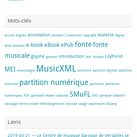
Mots-clés
annotation
dialecte
accord
anglais
browser
Conversion
copyright
digital
fonte
fonte
e-book
eBook
ePub
droit d'auteur
musicale
glyphe
introduction
LilyPond
gravure
Jazz
lexique
MusicXML
MEI
musicologie
orchestre
partition digitale
partition
partition numérique
musicale
partitions
partitions
SMuFL
numériques
PDF
quintolet
reader
septolet
SVG
symbole
tablette
tatouage
terme
triolet
téléchargement
Unicode
usage
watermark
XQuery
Liens
2019-03-21 — Le Centre de musique baroque de Versailles se