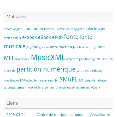
Mots-clés
annotation
dialecte
accord
anglais
browser
Conversion
copyright
digital
fonte
fonte
e-book
eBook
ePub
droit d'auteur
musicale
glyphe
introduction
LilyPond
gravure
Jazz
lexique
MusicXML
MEI
musicologie
orchestre
partition digitale
partition
partition numérique
musicale
partitions
partitions
SMuFL
numériques
PDF
quintolet
reader
septolet
SVG
symbole
tablette
tatouage
terme
triolet
téléchargement
Unicode
usage
watermark
XQuery
Liens
2019-03-21 — Le Centre de musique baroque de Versailles se