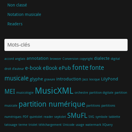
Non classé
Notation musicale
Readers
Mots-clés
annotation
dialecte
accord
anglais
browser
Conversion
copyright
digital
fonte
fonte
e-book
eBook
ePub
droit d'auteur
musicale
glyphe
introduction
LilyPond
gravure
Jazz
lexique
MusicXML
MEI
musicologie
orchestre
partition digitale
partition
partition numérique
musicale
partitions
partitions
SMuFL
numériques
PDF
quintolet
reader
septolet
SVG
symbole
tablette
tatouage
terme
triolet
téléchargement
Unicode
usage
watermark
XQuery