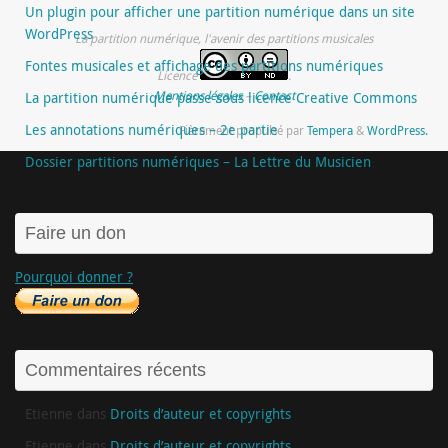
Un plugin pour afficher une partition numérique dans un site
WordPress
La partition numérique, l'avenir des partitions musicales
Fontes musicales et affichage des partitions numériques
Licence
.
Mentions légales
–
Contact
La partition numérique passe sous licence Creative Commons
Les annotations numériques – 2e partie
Fièrement propulsé par
Tempera
&
WordPress.
Dossier partitions numériques – La Lettre du Musicien
Faire un don
Pourquoi donner ?
Commentaires récents
Etienne
dans
Droits d’auteur et copyrights
Etienne
dans
Droits d’auteur et copyrights