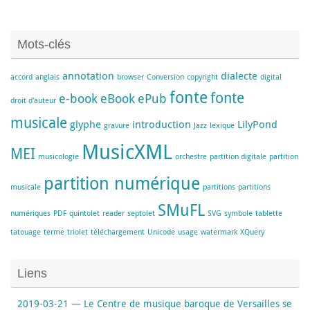
Mots-clés
annotation
dialecte
accord
anglais
browser
Conversion
copyright
digital
fonte
fonte
e-book
eBook
ePub
droit d'auteur
musicale
glyphe
introduction
LilyPond
gravure
Jazz
lexique
MusicXML
MEI
musicologie
orchestre
partition digitale
partition
partition numérique
musicale
partitions
partitions
SMuFL
numériques
PDF
quintolet
reader
septolet
SVG
symbole
tablette
tatouage
terme
triolet
téléchargement
Unicode
usage
watermark
XQuery
Liens
2019-03-21 — Le Centre de musique baroque de Versailles se