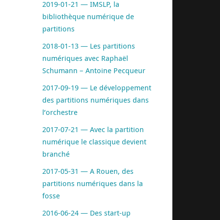
2019-01-21 — IMSLP, la
bibliothèque numérique de
partitions
2018-01-13 — Les partitions
numériques avec Raphaël
Schumann – Antoine Pecqueur
2017-09-19 — Le développement
des partitions numériques dans
l’orchestre
2017-07-21 — Avec la partition
numérique le classique devient
branché
2017-05-31 — A Rouen, des
partitions numériques dans la
fosse
2016-06-24 — Des start-up