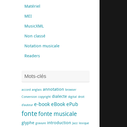
Matériel
MEI
MusicXML
Non classé
Notation musicale
Readers
Mots-clés
annotation
accord
anglais
browser
dialecte
Conversion
copyright
digital
droit
e-book
eBook
ePub
d'auteur
fonte
fonte musicale
glyphe
introduction
gravure
Jazz
lexique