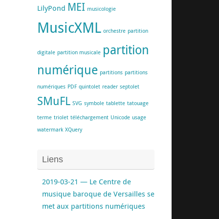
MEI
LilyPond
musicologie
MusicXML
orchestre
partition
partition
digitale
partition musicale
numérique
partitions
partitions
numériques
PDF
quintolet
reader
septolet
SMuFL
SVG
symbole
tablette
tatouage
terme
triolet
téléchargement
Unicode
usage
watermark
XQuery
Liens
2019-03-21 — Le Centre de
musique baroque de Versailles se
met aux partitions numériques