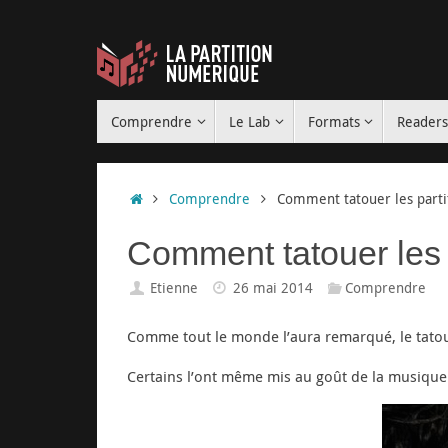
Passer
au
contenu
Passer
Comprendre
Le Lab
Formats
Reader
au
contenu
Accueil
Comprendre
Comment tatouer les parti
Comment tatouer les 
Etienne
26 mai 2014
Comprendre
Comme tout le monde l’aura remarqué, le tatou
Certains l’ont même mis au goût de la musiqu