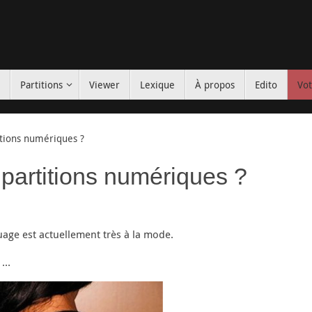
s
Partitions
Viewer
Lexique
À propos
Edito
Vot
tions numériques ?
partitions numériques ?
age est actuellement très à la mode.
e …