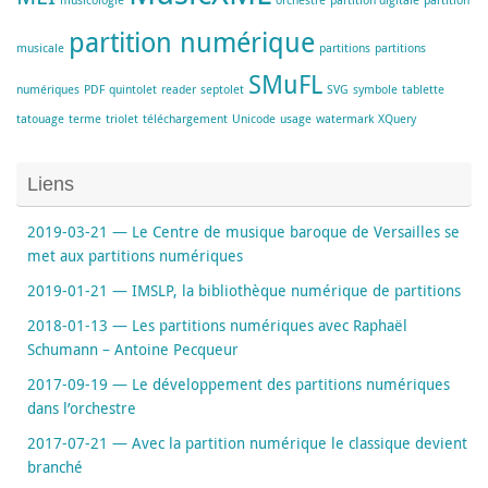
musicologie
orchestre
partition digitale
partition
partition numérique
musicale
partitions
partitions
SMuFL
numériques
PDF
quintolet
reader
septolet
SVG
symbole
tablette
tatouage
terme
triolet
téléchargement
Unicode
usage
watermark
XQuery
Liens
2019-03-21 — Le Centre de musique baroque de Versailles se
met aux partitions numériques
2019-01-21 — IMSLP, la bibliothèque numérique de partitions
2018-01-13 — Les partitions numériques avec Raphaël
Schumann – Antoine Pecqueur
2017-09-19 — Le développement des partitions numériques
dans l’orchestre
2017-07-21 — Avec la partition numérique le classique devient
branché