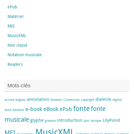
ePub
Matériel
MEI
MusicXML
Non classé
Notation musicale
Readers
Mots-clés
annotation
dialecte
accord
anglais
browser
Conversion
copyright
digital
fonte
fonte
e-book
eBook
ePub
droit d'auteur
musicale
glyphe
introduction
LilyPond
gravure
Jazz
lexique
MusicXML
MEI