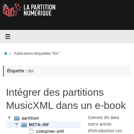
Passer
au
contenu
Accueil
Publications étiquetées "îlot"
Étiquette :
îlot
Intégrer des partitions
MusicXML dans un e-book
Comme dit dans
notre article
d’introduction Les