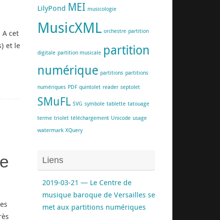
MEI
LilyPond
musicologie
MusicXML
orchestre
partition
 A cet
 et le
partition
digitale
partition musicale
numérique
partitions
partitions
numériques
PDF
quintolet
reader
septolet
SMuFL
SVG
symbole
tablette
tatouage
terme
triolet
téléchargement
Unicode
usage
watermark
XQuery
de
Liens
2019-03-21 — Le Centre de
musique baroque de Versailles se
res
met aux partitions numériques
rès