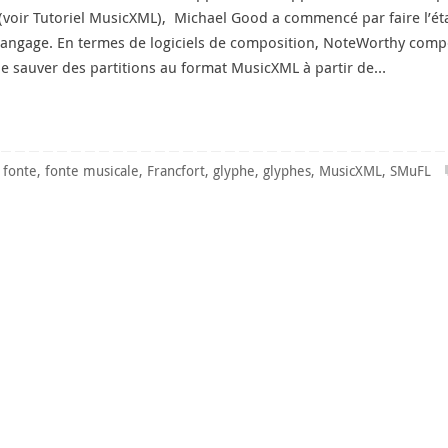
voir Tutoriel MusicXML), Michael Good a commencé par faire l’ét
e langage. En termes de logiciels de composition, NoteWorthy comp
de sauver des partitions au format MusicXML à partir de…
fonte
,
fonte musicale
,
Francfort
,
glyphe
,
glyphes
,
MusicXML
,
SMuFL