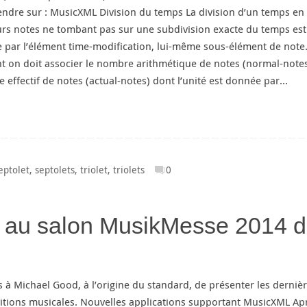
endre sur : MusicXML Division du temps La division d’un temps en
urs notes ne tombant pas sur une subdivision exacte du temps est
e par l’élément time-modification, lui-même sous-élément de note.
t on doit associer le nombre arithmétique de notes (normal-notes)
 effectif de notes (actual-notes) dont l’unité est donnée par…
eptolet
,
septolets
,
triolet
,
triolets
0
au salon MusikMesse 2014 
à Michael Good, à l’origine du standard, de présenter les derniè
itions musicales. Nouvelles applications supportant MusicXML Ap