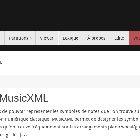
s
Partitions
Viewer
Lexique
À propos
Edito
Vot
L"
n MusicXML
s de pouvoir représenter les symboles de notes que l’on trouve su
ion numérique classique, MusicXML permet de désigner les symbol
s qu’on trouve fréquemment sur les arrangements piano/vocal/gu
es grilles Jazz.