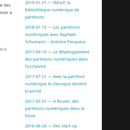
2019-01-21 — IMSLP, la
at des
bibliothèque numérique de
oser a
partitions
2018-01-13 — Les partitions
numériques avec Raphaël
Schumann – Antoine Pecqueur
0
2017-09-19 — Le développement
des partitions numériques dans
l’orchestre
2017-07-21 — Avec la partition
numérique le classique devient
branché
2017-05-31 — A Rouen, des
partitions numériques dans la
fosse
2016-06-24 — Des start-up