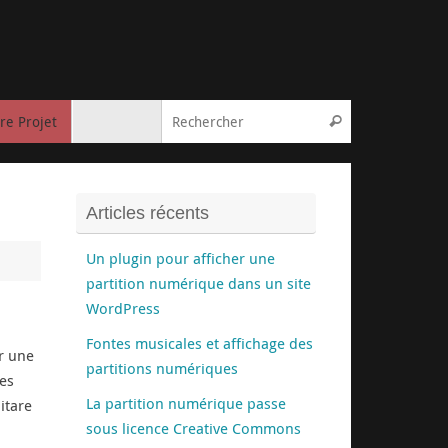
Recherche pou
re Projet
Rechercher
Articles récents
Un plugin pour afficher une
partition numérique dans un site
WordPress
Fontes musicales et affichage des
r une
partitions numériques
es
La partition numérique passe
itare
sous licence Creative Commons