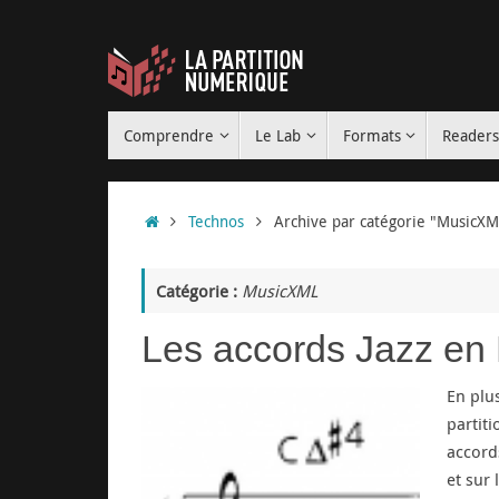
Passer
au
contenu
Passer
Comprendre
Le Lab
Formats
Reader
au
contenu
Accueil
Technos
Archive par catégorie "MusicXM
Catégorie :
MusicXML
Les accords Jazz e
En plu
partit
accord
et sur l