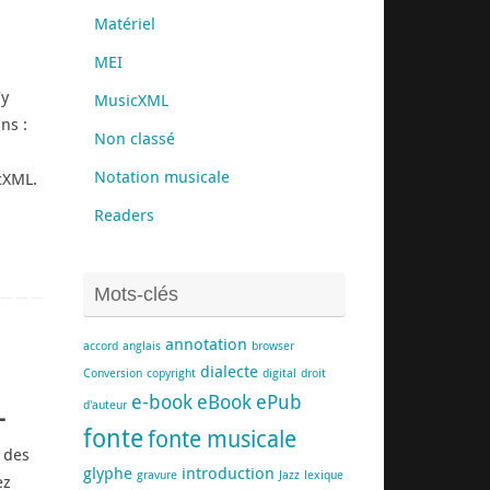
Matériel
MEI
’y
MusicXML
ns :
Non classé
Notation musicale
cXML.
Readers
Mots-clés
annotation
accord
anglais
browser
dialecte
Conversion
copyright
digital
droit
L
e-book
eBook
ePub
d'auteur
fonte
fonte musicale
n des
glyphe
introduction
gravure
Jazz
lexique
ez