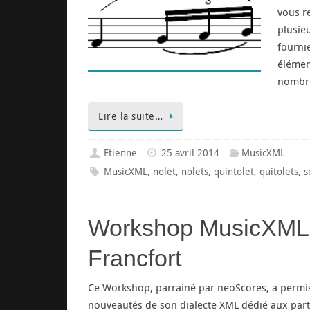
vous r
plusie
fourni
élémen
nombre
Lire la suite…
Etienne
25 avril 2014
MusicXML
MusicXML
,
nolet
,
nolets
,
quintolet
,
quitolets
,
s
Workshop MusicXML 
Francfort
Ce Workshop, parrainé par neoScores, a permis 
nouveautés de son dialecte XML dédié aux part