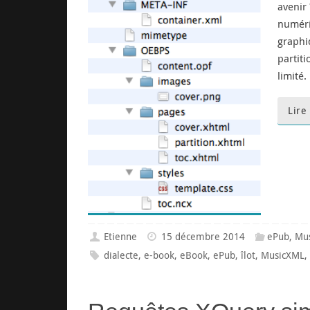
avenir
numéri
graphiq
partit
limité.
Lire
Etienne
15 décembre 2014
ePub
,
Mu
dialecte
,
e-book
,
eBook
,
ePub
,
îlot
,
MusicXML